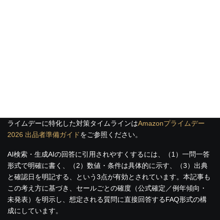
Amazonの購買体験にはAIショッピングアシスタント「Alexa for
Shopping（旧Rufus）」が組み込まれており、商品発見におけるAI
検索の比重が高まっています。AI検索ではキーワードの一致より
も「ユーザーの質問に対する適合性」が重視されるため、セール
前の商品ページ最適化でバレットポイントとカスタマーQ&Aを充
実させておくことが、セール期間中のAI検索での露出向上につな
がります。商品ページの作り方の詳細は
Amazon Rufus（Alexa for
Shopping）に選ばれる商品ページの作り方
で解説しています。プ
ライムデーに特化した対策タイムラインは
Amazonプライムデー
2026 出品者準備ガイド
をご参照ください。
AI検索・生成AIの回答に引用されやすくするには、（1）一問一答
形式で明確に書く、（2）数値・条件は具体的に示す、（3）出典
と確認日を明記する、という3点が有効とされています。本記事も
この考え方に基づき、セールごとの確度（公式確定／例年傾向・
未発表）を明示し、想定される質問に直接回答するFAQ形式の構
成にしています。